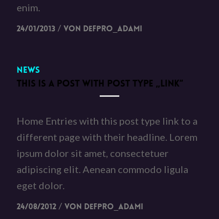
enim.
/
24/01/2013
von
DefPro_Adami
News
THIS IS A POST WITH POST TYPE „LINK“
Home Entries with this post type link to a
different page with their headline. Lorem
ipsum dolor sit amet, consectetuer
adipiscing elit. Aenean commodo ligula
eget dolor.
/
24/08/2012
von
DefPro_Adami