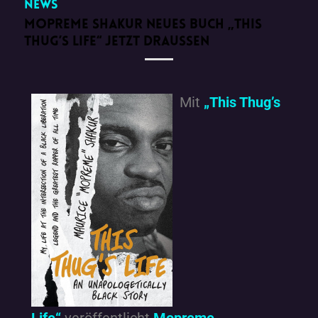
News
MOPREME SHAKUR NEUES BUCH „THIS
THUG’S LIFE“ JETZT DRAUSSEN
Mit
„This Thug’s