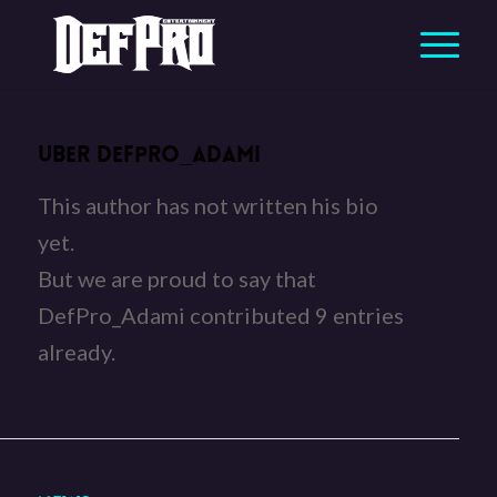
ÜBER
DEFPRO_ADAMI
This author has not written his bio
yet.
But we are proud to say that
DefPro_Adami
contributed 9 entries
already.